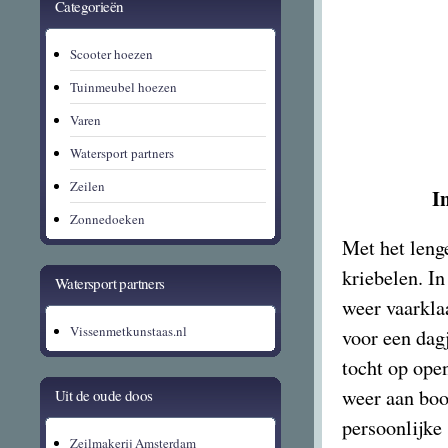
Categorieën
Scooter hoezen
Tuinmeubel hoezen
Varen
Watersport partners
Zeilen
I
Zonnedoeken
Met het leng
kriebelen. I
Watersport partners
weer vaarkla
Vissenmetkunstaas.nl
voor een dagj
tocht op open
weer aan boor
Uit de oude doos
persoonlijke
Zeilmakerij Amsterdam