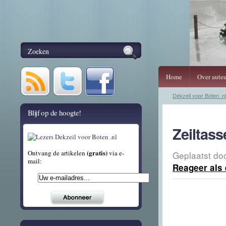
Home
Over auteu
Dekzeil voor Boten .nl
Blijf op de hoogte!
Zeiltass
(gratis)
Ontvang de artikelen
via e-
Geplaatst do
mail:
Reageer als 