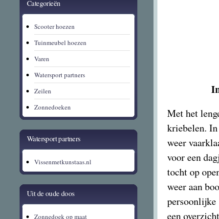
Categorieën
Scooter hoezen
Tuinmeubel hoezen
Varen
Watersport partners
I
Zeilen
Zonnedoeken
Met het leng
kriebelen. I
Watersport partners
weer vaarkla
voor een dagj
Vissenmetkunstaas.nl
tocht op open
weer aan boor
Uit de oude doos
persoonlijke
een overzicht
Zonnedoek op maat