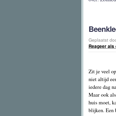
Beenkle
Geplaatst do
Reageer als 
Zit je veel o
niet altijd e
iedere dag n
Maar ook als
huis moet, k
blijken. Een