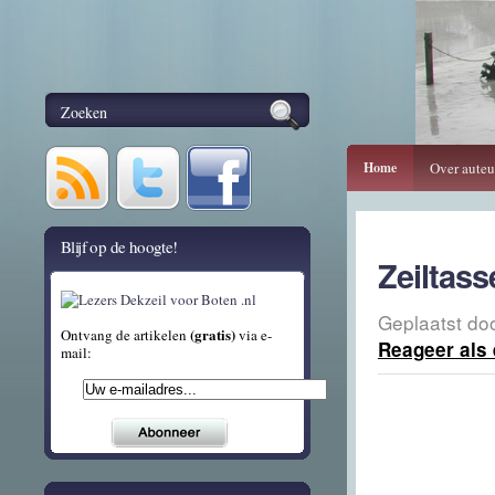
Home
Over auteu
Blijf op de hoogte!
Zeiltass
Geplaatst do
(gratis)
Ontvang de artikelen
via e-
Reageer als 
mail: