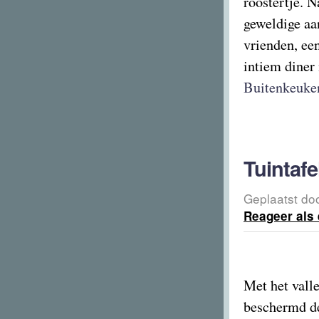
roostertje. N
geweldige aan
vrienden, ee
intiem diner 
Buitenkeuke
Tuintaf
Geplaatst do
Reageer als 
Met het valle
beschermd de