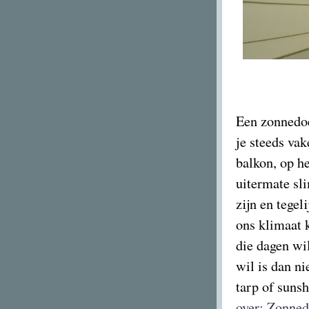
Een zonnedoe
je steeds vak
balkon, op h
uitermate sl
zijn en tegel
ons klimaat 
die dagen wil
wil is dan n
tarp of suns
over: Zonne